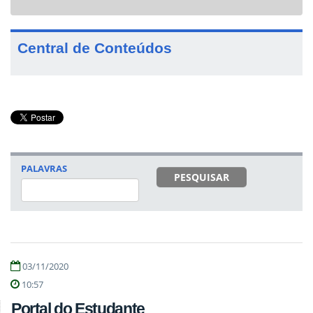
navigat
Central de Conteúdos
PALAVRAS
PESQUISAR
03/11/2020
10:57
Portal do Estudante