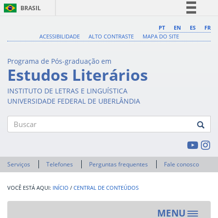
BRASIL
Simplifique!
PT
EN
ES
FR
ACESSIBILIDADE
ALTO CONTRASTE
MAPA DO SITE
Comunica BR
Participe
Programa de Pós-graduação em
Acesso à informação
Estudos Literários
Legislação
INSTITUTO DE LETRAS E LINGUÍSTICA
Canais
UNIVERSIDADE FEDERAL DE UBERLÂNDIA
Buscar
Serviços
Telefones
Perguntas frequentes
Fale conosco
INÍCIO
/
CENTRAL DE CONTEÚDOS
MENU
Toggle