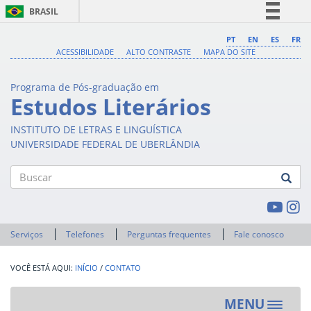
BRASIL
Simplifique!
PT
EN
ES
FR
ACESSIBILIDADE
ALTO CONTRASTE
MAPA DO SITE
Comunica BR
Participe
Programa de Pós-graduação em
Acesso à informação
Estudos Literários
Legislação
INSTITUTO DE LETRAS E LINGUÍSTICA
Canais
UNIVERSIDADE FEDERAL DE UBERLÂNDIA
Buscar
Serviços
Telefones
Perguntas frequentes
Fale conosco
INÍCIO
/
CONTATO
MENU
Toggle