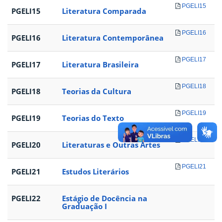
PGELI15
PGELI15
Literatura Comparada
PGELI16
PGELI16
Literatura Contemporânea
PGELI17
PGELI17
Literatura Brasileira
PGELI18
PGELI18
Teorias da Cultura
PGELI19
PGELI19
Teorias do Texto
PGELI20
PGELI20
Literaturas e Outras Artes
PGELI21
PGELI21
Estudos Literários
PGELI22
Estágio de Docência na
Graduação I