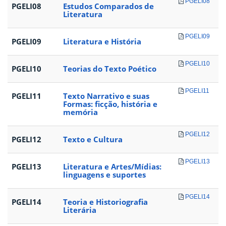
PGELI08
PGELI08
Estudos Comparados de
Literatura
PGELI09
PGELI09
Literatura e História
PGELI10
PGELI10
Teorias do Texto Poético
PGELI11
PGELI11
Texto Narrativo e suas
Formas: ficção, história e
memória
PGELI12
PGELI12
Texto e Cultura
PGELI13
PGELI13
Literatura e Artes/Mídias:
linguagens e suportes
PGELI14
PGELI14
Teoria e Historiografia
Literária