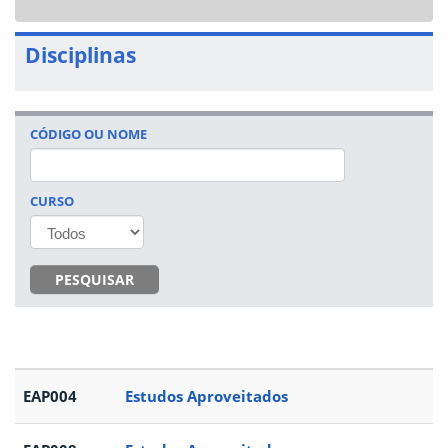
navigat
Disciplinas
CÓDIGO OU NOME
CURSO
PESQUISAR
EAP004
Estudos Aproveitados