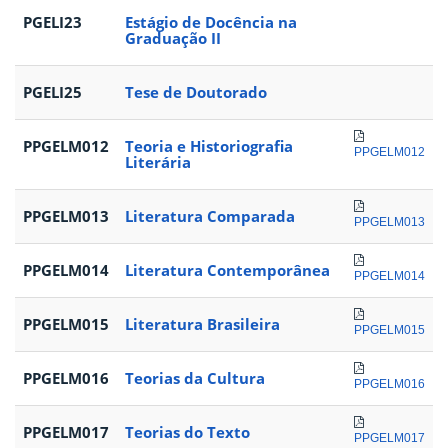
PGELI23
Estágio de Docência na
Graduação II
PGELI25
Tese de Doutorado
PPGELM012
Teoria e Historiografia
PPGELM012
Literária
PPGELM013
Literatura Comparada
PPGELM013
PPGELM014
Literatura Contemporânea
PPGELM014
PPGELM015
Literatura Brasileira
PPGELM015
PPGELM016
Teorias da Cultura
PPGELM016
PPGELM017
Teorias do Texto
PPGELM017