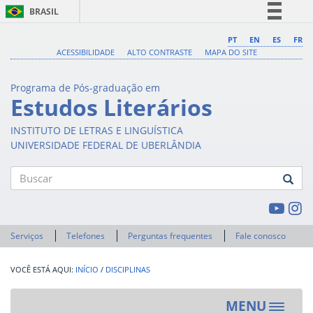
BRASIL
Simplifique!
PT
EN
ES
FR
ACESSIBILIDADE
ALTO CONTRASTE
MAPA DO SITE
Comunica BR
Participe
Programa de Pós-graduação em
Acesso à informação
Estudos Literários
Legislação
INSTITUTO DE LETRAS E LINGUÍSTICA
Canais
UNIVERSIDADE FEDERAL DE UBERLÂNDIA
Buscar
Serviços
Telefones
Perguntas frequentes
Fale conosco
INÍCIO
/
DISCIPLINAS
MENU
Toggle