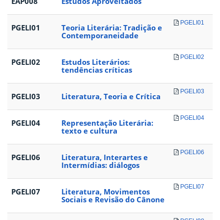
EAP008
Estudos Aproveitados
PGELI01
PGELI01
Teoria Literária: Tradição e
Contemporaneidade
PGELI02
PGELI02
Estudos Literários:
tendências críticas
PGELI03
PGELI03
Literatura, Teoria e Crítica
PGELI04
PGELI04
Representação Literária:
texto e cultura
PGELI06
PGELI06
Literatura, Interartes e
Intermídias: diálogos
PGELI07
PGELI07
Literatura, Movimentos
Sociais e Revisão do Cânone