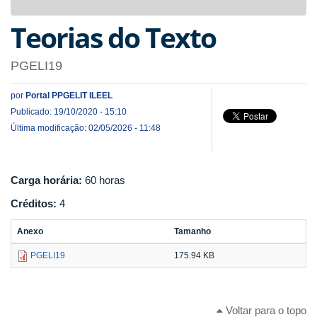
navigat
Teorias do Texto
PGELI19
por
Portal PPGELIT ILEEL
Publicado: 19/10/2020 - 15:10
Última modificação: 02/05/2026 - 11:48
Carga horária:
60 horas
Créditos:
4
Anexo
Tamanho
PGELI19
175.94 KB
Voltar para o topo