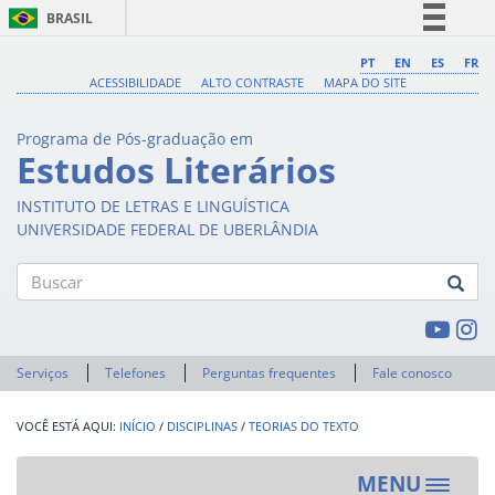
BRASIL
Simplifique!
PT
EN
ES
FR
ACESSIBILIDADE
ALTO CONTRASTE
MAPA DO SITE
Comunica BR
Participe
Programa de Pós-graduação em
Acesso à informação
Estudos Literários
Legislação
INSTITUTO DE LETRAS E LINGUÍSTICA
Canais
UNIVERSIDADE FEDERAL DE UBERLÂNDIA
Buscar
Serviços
Telefones
Perguntas frequentes
Fale conosco
INÍCIO
/
DISCIPLINAS
/
TEORIAS DO TEXTO
MENU
Toggle