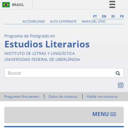
BRASIL
Simplifique!
PT
EN
ES
FR
ACCESIBILIDAD
ALTO CONTRASTE
MAPA DEL SITIO
Comunica BR
Participe
Programa de Postgrado en
Acesso à informação
Estudios Literarios
Legislação
INSTITUTO DE LETRAS Y LINGÜÍSTICA
Canais
UNIVERSIDAD FEDERAL DE UBERLÂNDIA
Buscar
Preguntas Frecuentes
Datos de contacto
Hable con nosotros
MENU
Toggle
navigat