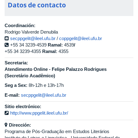
Datos de contacto
Coordinación:
Rodrigo Valverde Denubila
secppgelit@ileel.ufu.br
/
coppgelit@ileel.ufu.br
+55 34 3239-4539
Ramal:
4539
/
+55 34 3239-4355
Ramal:
4355
Secretaria:
Atendimento Online - Felipe Palazzo Rodrigues
(Secretário Acadêmico)
Seg a Sex:
8h-12h e 13h-17h
E-mail:
secppgelit@ileel.ufu.br
Sitio electrónico:
http://www.ppgelit.ileel.ufu.br/
Dirección:
Programa de Pós-Graduação em Estudos Literários
Instituto de Letras e Linguística - Universidade Federal de