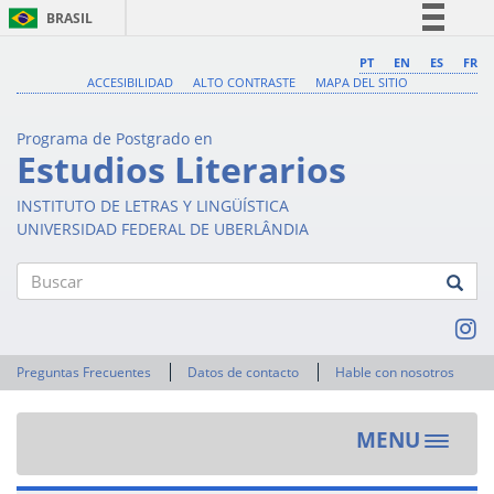
BRASIL
Simplifique!
PT
EN
ES
FR
ACCESIBILIDAD
ALTO CONTRASTE
MAPA DEL SITIO
Comunica BR
Participe
Programa de Postgrado en
Acesso à informação
Estudios Literarios
Legislação
INSTITUTO DE LETRAS Y LINGÜÍSTICA
Canais
UNIVERSIDAD FEDERAL DE UBERLÂNDIA
Buscar
Preguntas Frecuentes
Datos de contacto
Hable con nosotros
MENU
Toggle
navigat