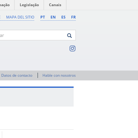
mação
Legislação
Canais
E
MAPA DEL SITIO
PT
EN
ES
FR
Datos de contacto
Hable con nosotros