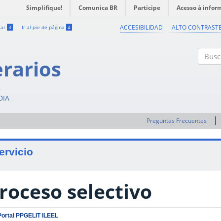
Simplifique!
Comunica BR
Participe
Acesso à infor
ACCESIBILIDAD
ALTO CONTRAST
car
3
Ir al pie de página
4
erarios
Buscar
A
DIA
Preguntas Frecuentes
ervicio
roceso selectivo
Portal PPGELIT ILEEL