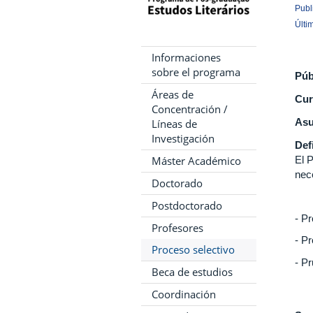
Publ
Últi
Informaciones
sobre el programa
Púb
Áreas de
Cur
Concentración /
Asu
Líneas de
Investigación
Def
El 
Máster Académico
nec
Doctorado
Postdoctorado
- P
Profesores
- P
Proceso selectivo
- Pr
Beca de estudios
Coordinación