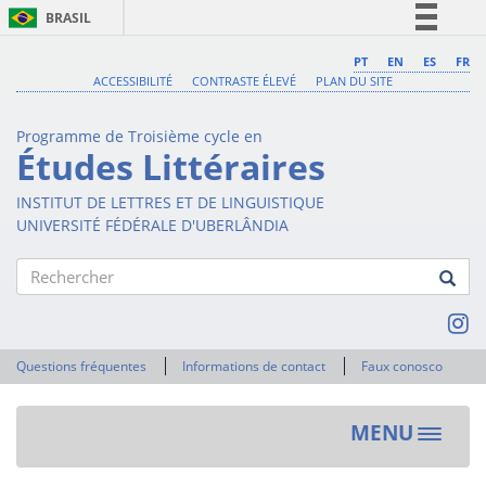
BRASIL
Simplifique!
PT
EN
ES
FR
ACCESSIBILITÉ
CONTRASTE ÉLEVÉ
PLAN DU SITE
Comunica BR
Participe
Programme de Troisième cycle en
Acesso à informação
Études Littéraires
Legislação
INSTITUT DE LETTRES ET DE LINGUISTIQUE
Canais
UNIVERSITÉ FÉDÉRALE D'UBERLÂNDIA
Rechercher
Questions fréquentes
Informations de contact
Faux conosco
MENU
Toggle
navigat