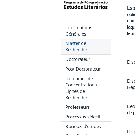
La 
opti
comm
Informations
laqu
Générales
leu
Master de
Recherche
Doctorateur
Disc
Post Doctorateur
Domaines de
Disc
Concentration /
Repr
Lignes de
Recherche
L’ét
Professeurs
de 
Processus sélectif
Bourses d'études
Disc