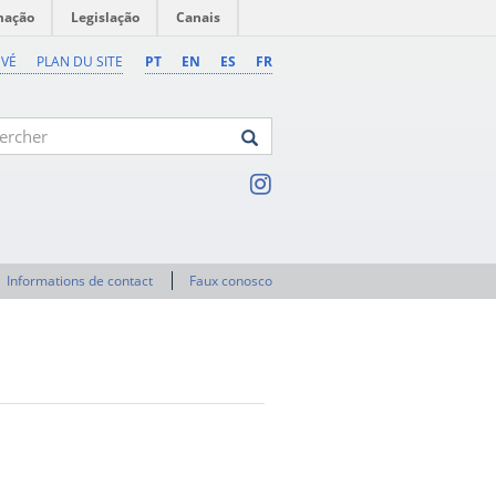
mação
Legislação
Canais
EVÉ
PLAN DU SITE
PT
EN
ES
FR
cher
Informations de contact
Faux conosco