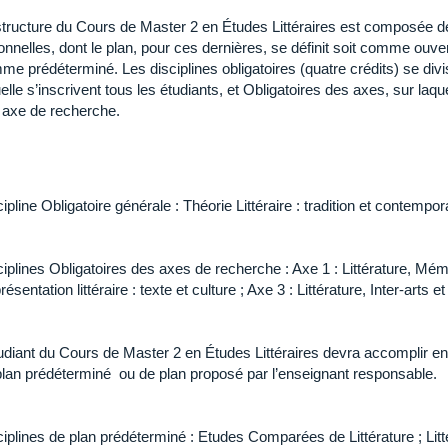
structure du Cours de Master 2 en Études Littéraires est composée de 
onnelles, dont le plan, pour ces dernières, se définit soit comme ouver
e prédéterminé. Les disciplines obligatoires (quatre crédits) se divi
elle s’inscrivent tous les étudiants, et Obligatoires des axes, sur laqu
r axe de recherche.
ipline Obligatoire générale : Théorie Littéraire : tradition et contempor
iplines Obligatoires des axes de recherche : Axe 1 : Littérature, Mémoi
ésentation littéraire : texte et culture ; Axe 3 : Littérature, Inter-arts 
udiant du Cours de Master 2 en Études Littéraires devra accomplir en 
plan prédéterminé ou de plan proposé par l’enseignant responsabl
iplines de plan prédéterminé : Etudes Comparées de Littérature ; Litté