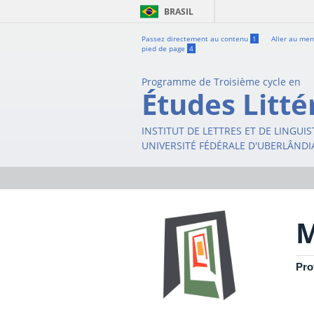
BRASIL
Passez directement au contenu
1
Aller au me
pied de page
4
Programme de Troisième cycle en
Études Litté
INSTITUT DE LETTRES ET DE LINGUI
UNIVERSITÉ FÉDÉRALE D'UBERLÂNDI
M
Pro