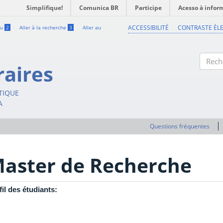
Simplifique!
Comunica BR
Participe
Acesso à infor
ACCESSIBILITÉ
CONTRASTE ÉL
nu
2
Aller à la recherche
3
Aller au
raires
Recher
STIQUE
A
Questions fréquentes
aster de Recherche
fil des étudiants: