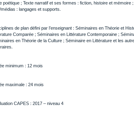
e poétique ; Texte narratif et ses formes : fiction, histoire et mémoire ; 
s/médias : langages et supports.
iplines de plan défini par l’enseignant : Séminaires en Théorie et Hist
térature Comparée ; Séminaires en Littérature Contemporaine ; Séminai
naires en Théorie de la Culture ; Séminaire en Littérature et les aut
éraires.
ée minimum : 12 mois
ée maximale : 24 mois
luation CAPES : 2017 – niveau 4