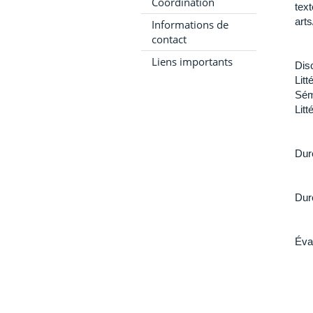
Coordination
text
art
Informations de
contact
Liens importants
Disc
Lit
Sémi
Litt
Dur
Dur
Éva