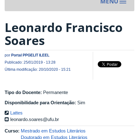
MENU
Toggle
navigat
Leonardo Francisco
Soares
por
Portal PPGELIT ILEEL
Publicado: 25/01/2019 - 13:28
Última modificação: 20/10/2020 - 15:21
Tipo do Docente:
Permanente
Disponibilidade para Orientação:
Sim
Lattes
leonardo.soares@ufu.br
Curso:
Mestrado em Estudos Literários
Doutorado em Estudos Literários