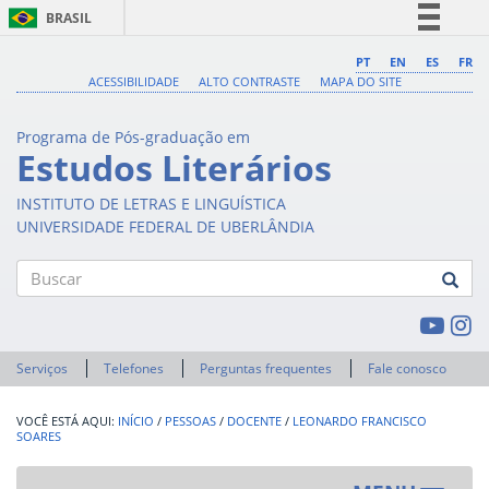
BRASIL
Simplifique!
PT
EN
ES
FR
ACESSIBILIDADE
ALTO CONTRASTE
MAPA DO SITE
Comunica BR
Participe
Programa de Pós-graduação em
Acesso à informação
Estudos Literários
Legislação
INSTITUTO DE LETRAS E LINGUÍSTICA
Canais
UNIVERSIDADE FEDERAL DE UBERLÂNDIA
Buscar
Serviços
Telefones
Perguntas frequentes
Fale conosco
INÍCIO
/
PESSOAS
/
DOCENTE
/
LEONARDO FRANCISCO
SOARES