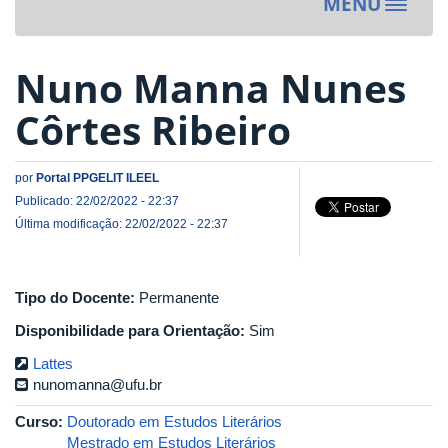
MENU
Toggle
navigat
Nuno Manna Nunes
Côrtes Ribeiro
por
Portal PPGELIT ILEEL
Publicado: 22/02/2022 - 22:37
Última modificação: 22/02/2022 - 22:37
Tipo do Docente:
Permanente
Disponibilidade para Orientação:
Sim
Lattes
nunomanna@ufu.br
Curso:
Doutorado em Estudos Literários
Mestrado em Estudos Literários