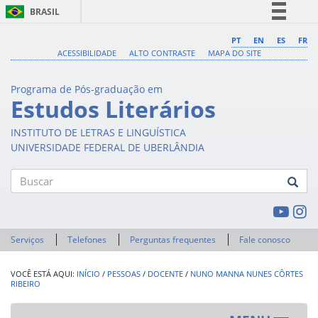
BRASIL
Simplifique!
PT
EN
ES
FR
ACESSIBILIDADE
ALTO CONTRASTE
MAPA DO SITE
Comunica BR
Participe
Programa de Pós-graduação em
Acesso à informação
Estudos Literários
Legislação
INSTITUTO DE LETRAS E LINGUÍSTICA
Canais
UNIVERSIDADE FEDERAL DE UBERLÂNDIA
Buscar
Serviços
Telefones
Perguntas frequentes
Fale conosco
INÍCIO
/
PESSOAS
/
DOCENTE
/
NUNO MANNA NUNES CÔRTES
RIBEIRO