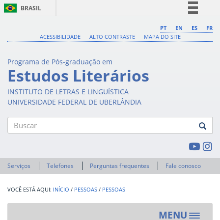
BRASIL
Simplifique!
PT
EN
ES
FR
ACESSIBILIDADE
ALTO CONTRASTE
MAPA DO SITE
Comunica BR
Participe
Programa de Pós-graduação em
Acesso à informação
Estudos Literários
Legislação
INSTITUTO DE LETRAS E LINGUÍSTICA
Canais
UNIVERSIDADE FEDERAL DE UBERLÂNDIA
Buscar
Serviços
Telefones
Perguntas frequentes
Fale conosco
INÍCIO
/
PESSOAS
/
PESSOAS
MENU
Toggle