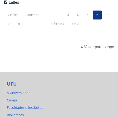
Lattes
« início
‹ anterior
…
2
3
4
5
6
7
8
9
10
…
próximo ›
fim »
Voltar para o topo
UFU
A Universidade
Campi
Faculdades e Institutos
Bibliotecas