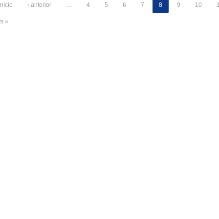
início
‹ anterior
…
4
5
6
7
8
9
10
im »