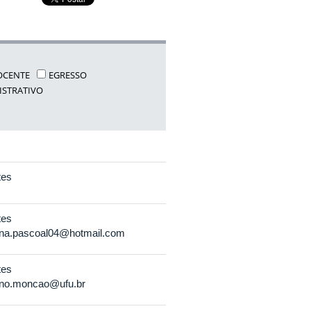
OCENTE
EGRESSO
ISTRATIVO
tes
tes
na.pascoal04@hotmail.com
tes
uno.moncao@ufu.br