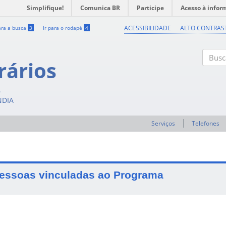
Simplifique!
Comunica BR
Participe
Acesso à infor
ACESSIBILIDADE
ALTO CONTRAS
ara a busca
3
Ir para o rodapé
4
rários
Buscar
A
NDIA
Serviços
Telefones
essoas vinculadas ao Programa