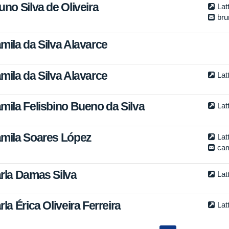
uno Silva de Oliveira
Lat
bru
mila da Silva Alavarce
mila da Silva Alavarce
Lat
mila Felisbino Bueno da Silva
Lat
mila Soares López
Lat
cam
rla Damas Silva
Lat
rla Érica Oliveira Ferreira
Lat