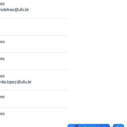
tes
noletras@ufu.br
tes
tes
tes
ila.lopez@ufu.br
tes
tes