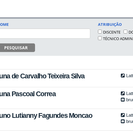
OME
ATRIBUIÇÃO
DISCENTE
D
TÉCNICO ADMIN
PESQUISAR
una de Carvalho Teixeira Silva
Lat
una Pascoal Correa
Lat
bru
uno Lutianny Fagundes Moncao
Lat
br