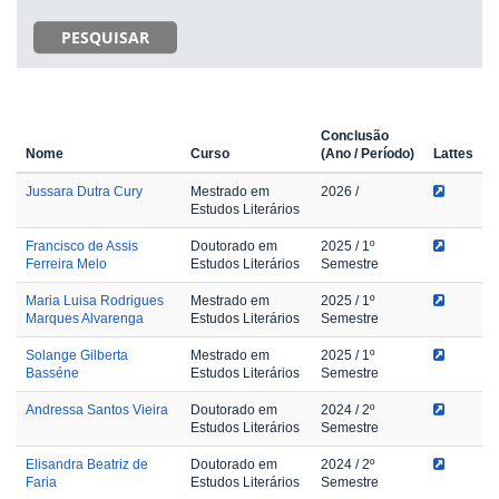
PESQUISAR
Conclusão
Nome
Curso
(Ano / Período)
Lattes
Jussara Dutra Cury
Mestrado em
2026
/
Estudos Literários
Francisco de Assis
Doutorado em
2025
/ 1º
Ferreira Melo
Estudos Literários
Semestre
Maria Luisa Rodrigues
Mestrado em
2025
/ 1º
Marques Alvarenga
Estudos Literários
Semestre
Solange Gilberta
Mestrado em
2025
/ 1º
Basséne
Estudos Literários
Semestre
Andressa Santos Vieira
Doutorado em
2024
/ 2º
Estudos Literários
Semestre
Elisandra Beatriz de
Doutorado em
2024
/ 2º
Faria
Estudos Literários
Semestre