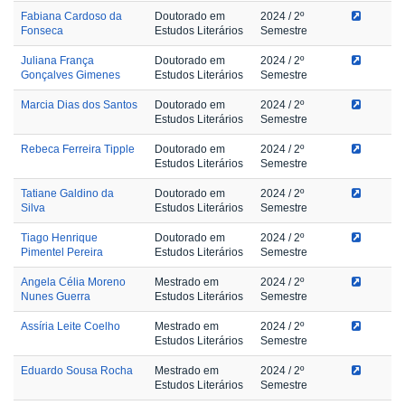
Fabiana Cardoso da
Doutorado em
2024
/ 2º
Fonseca
Estudos Literários
Semestre
Juliana França
Doutorado em
2024
/ 2º
Gonçalves Gimenes
Estudos Literários
Semestre
Marcia Dias dos Santos
Doutorado em
2024
/ 2º
Estudos Literários
Semestre
Rebeca Ferreira Tipple
Doutorado em
2024
/ 2º
Estudos Literários
Semestre
Tatiane Galdino da
Doutorado em
2024
/ 2º
Silva
Estudos Literários
Semestre
Tiago Henrique
Doutorado em
2024
/ 2º
Pimentel Pereira
Estudos Literários
Semestre
Angela Célia Moreno
Mestrado em
2024
/ 2º
Nunes Guerra
Estudos Literários
Semestre
Assíria Leite Coelho
Mestrado em
2024
/ 2º
Estudos Literários
Semestre
Eduardo Sousa Rocha
Mestrado em
2024
/ 2º
Estudos Literários
Semestre