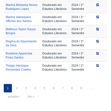
Marihá Mickaela Neves
Doutorado em
2024
/ 1º
Rodrigues Lopes
Estudos Literários
Semestre
Marina Valesquino
Doutorado em
2024
/ 1º
Affonso dos Santos
Estudos Literários
Semestre
Matheus Taylor Souza
Doutorado em
2024
/ 1º
Borges
Estudos Literários
Semestre
Regina do Nascimento
Doutorado em
2024
/ 1º
da Silva
Estudos Literários
Semestre
Rosilene Aparecida
Doutorado em
2024
/ 1º
Froes Santos
Estudos Literários
Semestre
Thiago Henrique
Doutorado em
2024
/ 1º
Fernandes Coelho
Estudos Literários
Semestre
1
2
3
4
5
6
7
8
9
…
próximo ›
fim »