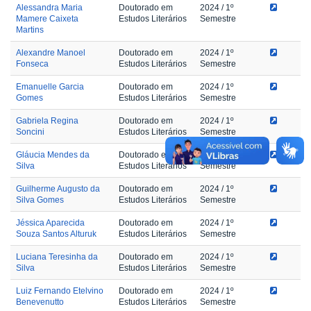
Alessandra Maria
Doutorado em
2024
/ 1º
Mamere Caixeta
Estudos Literários
Semestre
Martins
Alexandre Manoel
Doutorado em
2024
/ 1º
Fonseca
Estudos Literários
Semestre
Emanuelle Garcia
Doutorado em
2024
/ 1º
Gomes
Estudos Literários
Semestre
Gabriela Regina
Doutorado em
2024
/ 1º
Soncini
Estudos Literários
Semestre
Gláucia Mendes da
Doutorado em
2024
/ 1º
Silva
Estudos Literários
Semestre
Guilherme Augusto da
Doutorado em
2024
/ 1º
Silva Gomes
Estudos Literários
Semestre
Jéssica Aparecida
Doutorado em
2024
/ 1º
Souza Santos Alturuk
Estudos Literários
Semestre
Luciana Teresinha da
Doutorado em
2024
/ 1º
Silva
Estudos Literários
Semestre
Luiz Fernando Etelvino
Doutorado em
2024
/ 1º
Benevenutto
Estudos Literários
Semestre