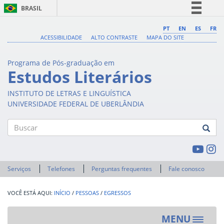
BRASIL
Simplifique!
PT
EN
ES
FR
ACESSIBILIDADE
ALTO CONTRASTE
MAPA DO SITE
Comunica BR
Participe
Programa de Pós-graduação em
Acesso à informação
Estudos Literários
Legislação
INSTITUTO DE LETRAS E LINGUÍSTICA
Canais
UNIVERSIDADE FEDERAL DE UBERLÂNDIA
Buscar
Serviços
Telefones
Perguntas frequentes
Fale conosco
INÍCIO
/
PESSOAS
/
EGRESSOS
MENU
Toggle