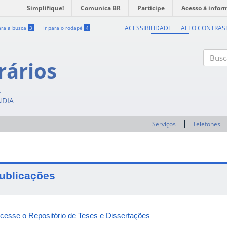
Simplifique!
Comunica BR
Participe
Acesso à infor
ACESSIBILIDADE
ALTO CONTRAS
ara a busca
3
Ir para o rodapé
4
rários
Buscar
A
NDIA
Serviços
Telefones
ublicações