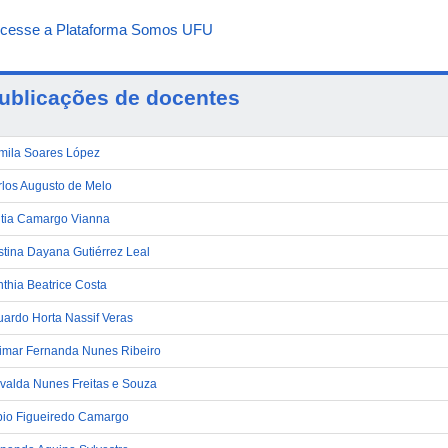
ublicações de docentes
mila Soares López
los Augusto de Melo
ntia Camargo Vianna
stina Dayana Gutiérrez Leal
thia Beatrice Costa
ardo Horta Nassif Veras
imar Fernanda Nunes Ribeiro
valda Nunes Freitas e Souza
bio Figueiredo Camargo