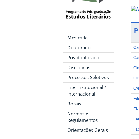
P
Mestrado
Doutorado
Ca
Pós-doutorado
Car
Disciplinas
Ci
Processos Seletivos
Cri
Interinstitucional /
Cyn
Internacional
Edu
Bolsas
Elz
Normas e
Regulamentos
Eni
Orientações Gerais
Fá