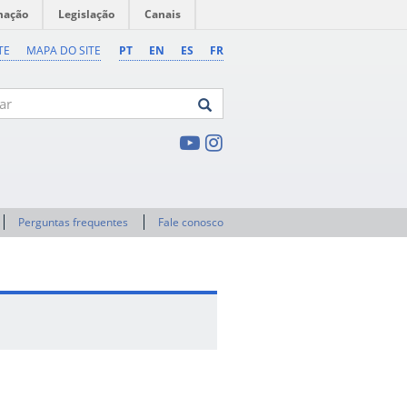
mação
Legislação
Canais
TE
MAPA DO SITE
PT
EN
ES
FR
Perguntas frequentes
Fale conosco