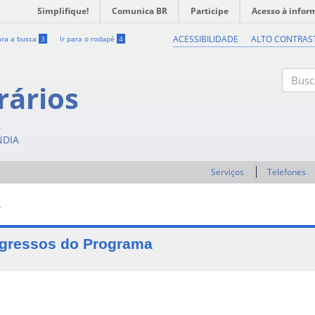
Simplifique!
Comunica BR
Participe
Acesso à infor
ACESSIBILIDADE
ALTO CONTRAS
ara a busca
3
Ir para o rodapé
4
rários
Buscar
A
NDIA
Serviços
Telefones
S
gressos do Programa