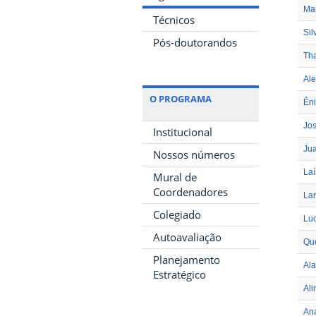
Mar
Técnicos
Sil
Pós-doutorandos
Tha
Ale
O PROGRAMA
Ên
Jos
Institucional
Jua
Nossos números
Laí
Mural de
Coordenadores
Lar
Colegiado
Luc
Autoavaliação
Que
Planejamento
Al
Estratégico
Ali
Ana