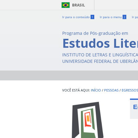
BRASIL
Ir para o conteúdo
1
Ir para o menu
2
Ir p
Programa de Pós-graduação em
Estudos Lite
INSTITUTO DE LETRAS E LINGUÍSTIC
UNIVERSIDADE FEDERAL DE UBERLÂ
INÍCIO
/
PESSOAS
/
EGRESSO
E