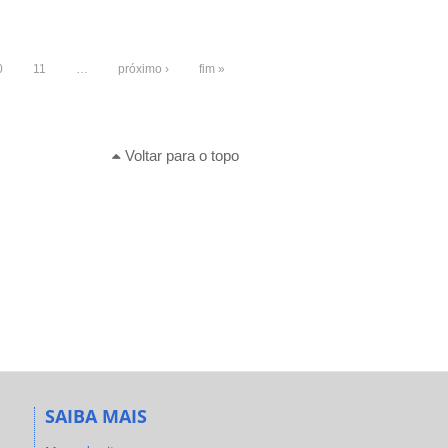
0
11
…
próximo ›
fim »
Voltar para o topo
SAIBA MAIS