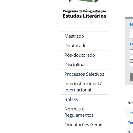
N
Mestrado
C
Doutorado
Pós-doutorado
Disciplinas
Processos Seletivos
Interinstitucional /
Internacional
Bolsas
No
Normas e
Fe
Regulamentos
Emi
Orientações Gerais
Gu