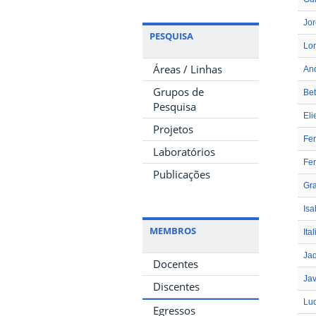
Jor
PESQUISA
Lor
Áreas / Linhas
An
Grupos de
Bet
Pesquisa
Eli
Projetos
Fe
Laboratórios
Fer
Publicações
Gra
Isa
MEMBROS
Ita
Jaq
Docentes
Jav
Discentes
Lud
Egressos