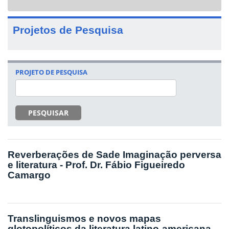
navigat
Projetos de Pesquisa
PROJETO DE PESQUISA
PESQUISAR
Reverberações de Sade Imaginação perversa
e literatura - Prof. Dr. Fábio Figueiredo
Camargo
Translinguismos e novos mapas
glotopolíticos da literatura latino-americana -