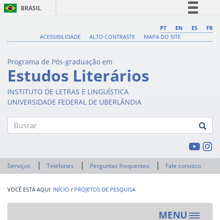
BRASIL
Simplifique!
PT
EN
ES
FR
ACESSIBILIDADE
ALTO CONTRASTE
MAPA DO SITE
Comunica BR
Participe
Programa de Pós-graduação em
Acesso à informação
Estudos Literários
Legislação
INSTITUTO DE LETRAS E LINGUÍSTICA
Canais
UNIVERSIDADE FEDERAL DE UBERLÂNDIA
Buscar
Serviços
Telefones
Perguntas frequentes
Fale conosco
INÍCIO
/
PROJETOS DE PESQUISA
MENU
Toggle