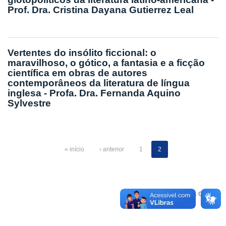
Prof. Dra. Cristina Dayana Gutierrez Leal
Vertentes do insólito ficcional: o
maravilhoso, o gótico, a fantasia e a ficção
científica em obras de autores
contemporâneos da literatura de língua
inglesa - Profa. Dra. Fernanda Aquino
Sylvestre
« início
‹ anterior
1
2
Voltar para o topo