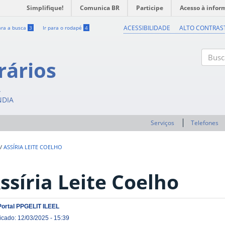
Simplifique!
Comunica BR
Participe
Acesso à infor
ACESSIBILIDADE
ALTO CONTRAS
ara a busca
3
Ir para o rodapé
4
rários
Buscar
A
NDIA
Serviços
Telefones
/
ASSÍRIA LEITE COELHO
ssíria Leite Coelho
Portal PPGELIT ILEEL
icado: 12/03/2025 - 15:39