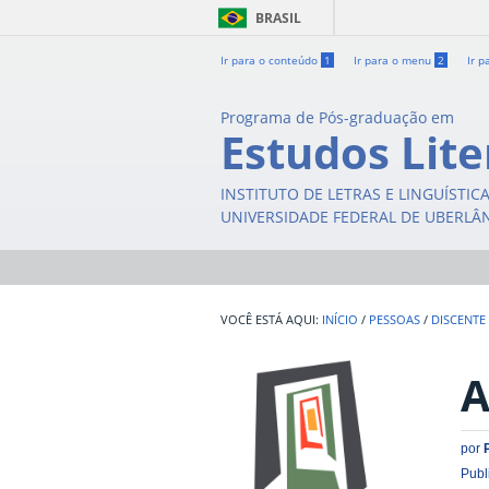
BRASIL
Ir para o conteúdo
1
Ir para o menu
2
Ir p
Programa de Pós-graduação em
Estudos Lite
INSTITUTO DE LETRAS E LINGUÍSTIC
UNIVERSIDADE FEDERAL DE UBERLÂ
INÍCIO
/
PESSOAS
/
DISCENTE
A
por
Publ