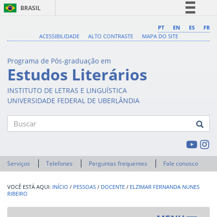
BRASIL
Simplifique!
PT
EN
ES
FR
ACESSIBILIDADE
ALTO CONTRASTE
MAPA DO SITE
Comunica BR
Participe
Programa de Pós-graduação em
Acesso à informação
Estudos Literários
Legislação
INSTITUTO DE LETRAS E LINGUÍSTICA
Canais
UNIVERSIDADE FEDERAL DE UBERLÂNDIA
Buscar
Serviços
Telefones
Perguntas frequentes
Fale conosco
INÍCIO
/
PESSOAS
/
DOCENTE
/
ELZIMAR FERNANDA NUNES
RIBEIRO