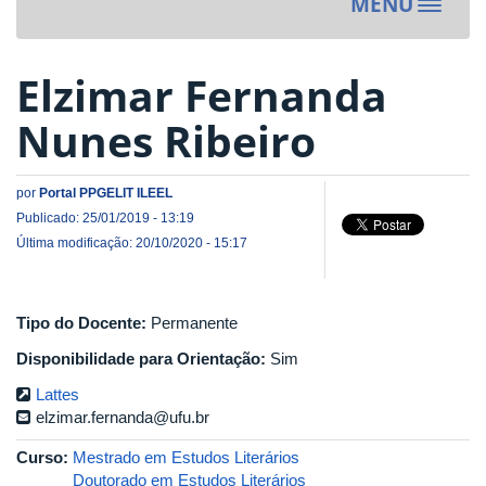
MENU
Toggle
navigat
Elzimar Fernanda
Nunes Ribeiro
por
Portal PPGELIT ILEEL
Publicado: 25/01/2019 - 13:19
Última modificação: 20/10/2020 - 15:17
Tipo do Docente:
Permanente
Disponibilidade para Orientação:
Sim
Lattes
elzimar.fernanda@ufu.br
Curso:
Mestrado em Estudos Literários
Doutorado em Estudos Literários