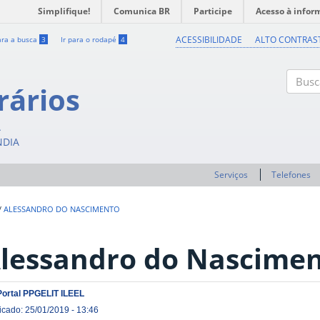
Simplifique!
Comunica BR
Participe
Acesso à infor
ACESSIBILIDADE
ALTO CONTRAS
ara a busca
3
Ir para o rodapé
4
rários
Buscar
A
NDIA
Serviços
Telefones
/
ALESSANDRO DO NASCIMENTO
lessandro do Nascime
Portal PPGELIT ILEEL
icado: 25/01/2019 - 13:46