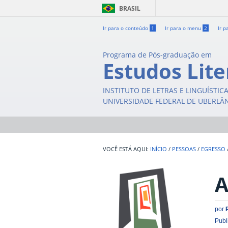
BRASIL
Ir para o conteúdo
1
Ir para o menu
2
Ir p
Programa de Pós-graduação em
Estudos Lite
INSTITUTO DE LETRAS E LINGUÍSTIC
UNIVERSIDADE FEDERAL DE UBERLÂ
INÍCIO
/
PESSOAS
/
EGRESSO
A
por
Publ