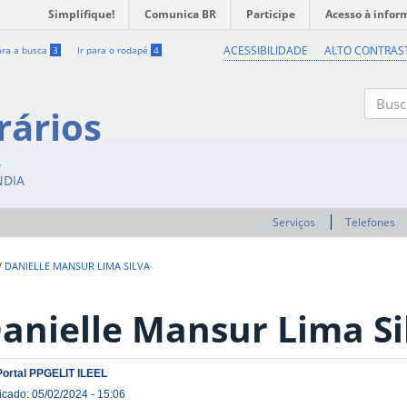
Simplifique!
Comunica BR
Participe
Acesso à infor
ACESSIBILIDADE
ALTO CONTRAS
ara a busca
3
Ir para o rodapé
4
rários
Buscar
A
NDIA
Serviços
Telefones
/
DANIELLE MANSUR LIMA SILVA
anielle Mansur Lima Si
Portal PPGELIT ILEEL
icado: 05/02/2024 - 15:06