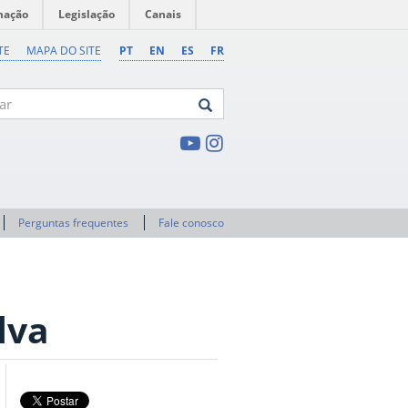
mação
Legislação
Canais
TE
MAPA DO SITE
PT
EN
ES
FR
Perguntas frequentes
Fale conosco
lva