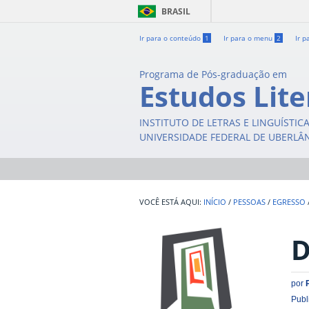
BRASIL
Ir para o conteúdo
1
Ir para o menu
2
Ir p
Programa de Pós-graduação em
Estudos Lite
INSTITUTO DE LETRAS E LINGUÍSTIC
UNIVERSIDADE FEDERAL DE UBERLÂ
INÍCIO
/
PESSOAS
/
EGRESSO
D
por
Publ