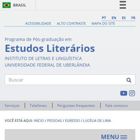
BRASIL
Simplifique!
PT
EN
ES
FR
ACESSIBILIDADE
ALTO CONTRASTE
MAPA DO SITE
Comunica BR
Participe
Programa de Pós-graduação em
Acesso à informação
Estudos Literários
Legislação
INSTITUTO DE LETRAS E LINGUÍSTICA
Canais
UNIVERSIDADE FEDERAL DE UBERLÂNDIA
Buscar
Serviços
Telefones
Perguntas frequentes
Fale conosco
INÍCIO
/
PESSOAS
/
EGRESSO
/
LUCÉLIA DE LIMA
MENU
Toggle