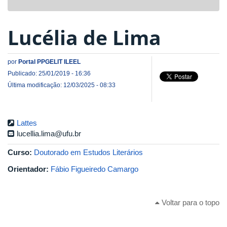
navigat
Lucélia de Lima
por
Portal PPGELIT ILEEL
Publicado: 25/01/2019 - 16:36
Última modificação: 12/03/2025 - 08:33
Lattes
lucellia.lima@ufu.br
Curso:
Doutorado em Estudos Literários
Orientador:
Fábio Figueiredo Camargo
Voltar para o topo