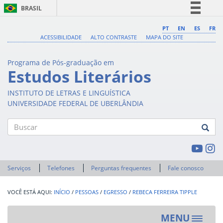
BRASIL
Simplifique!
PT
EN
ES
FR
ACESSIBILIDADE
ALTO CONTRASTE
MAPA DO SITE
Comunica BR
Participe
Programa de Pós-graduação em
Acesso à informação
Estudos Literários
Legislação
INSTITUTO DE LETRAS E LINGUÍSTICA
Canais
UNIVERSIDADE FEDERAL DE UBERLÂNDIA
Buscar
Serviços
Telefones
Perguntas frequentes
Fale conosco
INÍCIO
/
PESSOAS
/
EGRESSO
/
REBECA FERREIRA TIPPLE
MENU
Toggle