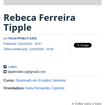
navigat
Rebeca Ferreira
Tipple
por
Portal PPGELIT ILEEL
Publicado: 19/10/2020 - 18:57
Última modificação: 12/03/2025 - 10:58
Lattes
tipplerebeca@gmail.com
Curso:
Doutorado em Estudos Literários
Orientadora:
Karla Fernandes Cipreste
Voltar para o topo