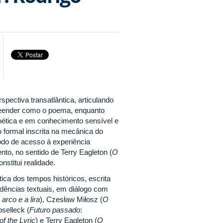
pectiva transatlântica, articulando
mpreender como o poema, enquanto
oética e em conhecimento sensível e
 formal inscrita na mecânica do
do de acesso à experiência
to, no sentido de Terry Eagleton (
O
stitui realidade.
a dos tempos históricos, escrita
idências textuais, em diálogo com
 arco e a lira
), Czesław Miłosz (
O
oselleck (
Futuro passado
:
of the Lyric
) e Terry Eagleton (
O