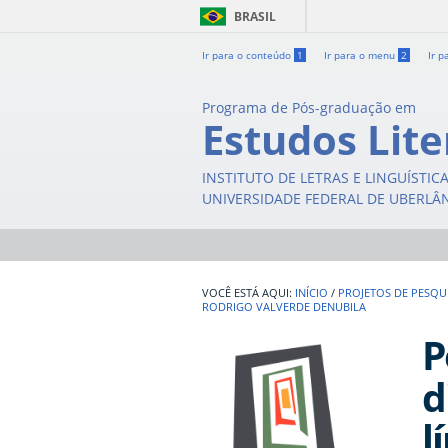
BRASIL
Ir para o conteúdo
1
Ir para o menu
2
Ir p
Programa de Pós-graduação em
Estudos Lite
INSTITUTO DE LETRAS E LINGUÍSTIC
UNIVERSIDADE FEDERAL DE UBERLÂ
INÍCIO
/
PROJETOS DE PESQU
RODRIGO VALVERDE DENUBILA
P
d
l