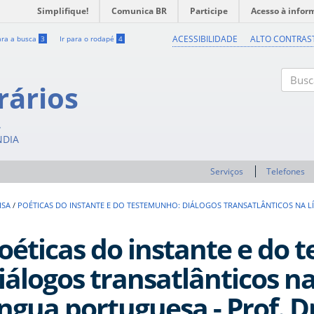
Simplifique!
Comunica BR
Participe
Acesso à infor
ACESSIBILIDADE
ALTO CONTRAS
ara a busca
3
Ir para o rodapé
4
rários
Buscar
A
NDIA
Serviços
Telefones
ISA
/
POÉTICAS DO INSTANTE E DO TESTEMUNHO: DIÁLOGOS TRANSATLÂNTICOS NA LÍ
oéticas do instante e do 
iálogos transatlânticos na
íngua portuguesa - Prof. D