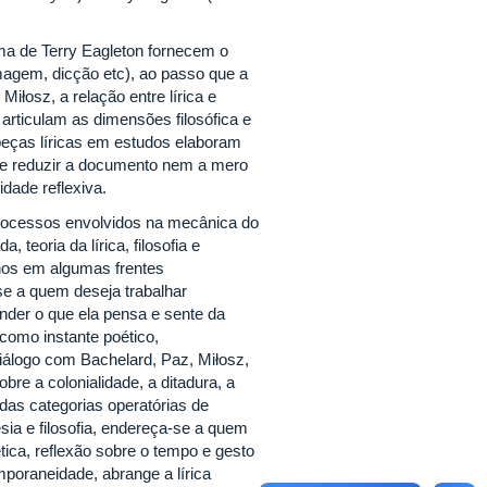
orma de Terry Eagleton fornecem o
magem, dicção etc), ao passo que a
iłosz, a relação entre lírica e
articulam as dimensões filosófica e
 peças líricas em estudos elaboram
 se reduzir a documento nem a mero
dade reflexiva.
processos envolvidos na mecânica do
 teoria da lírica, filosofia e
alhos em algumas frentes
-se a quem deseja trabalhar
der o que ela pensa e sente da
s como instante poético,
diálogo com Bachelard, Paz, Miłosz,
obre a colonialidade, a ditadura, a
 das categorias operatórias de
esia e filosofia, endereça-se a quem
ica, reflexão sobre o tempo e gesto
emporaneidade, abrange a lírica