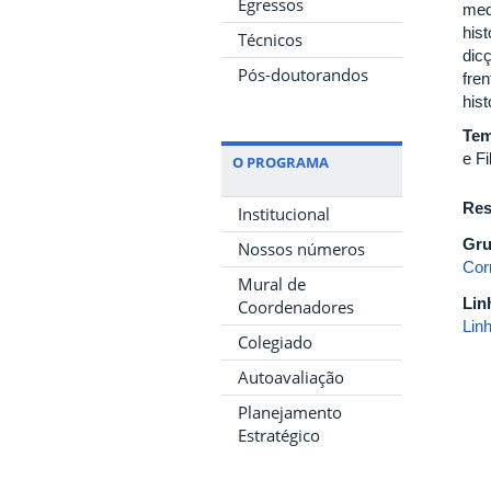
Egressos
med
his
Técnicos
dicç
Pós-doutorandos
fre
hist
Tem
e Fi
O PROGRAMA
Res
Institucional
Gru
Nossos números
Cor
Mural de
Lin
Coordenadores
Linh
Colegiado
Autoavaliação
Planejamento
Estratégico