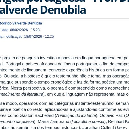
alverde Denubila
Rodrigo Valverde Denubila
icado: 08/02/2026 - 15:23
ma modificação: 18/07/2026 - 12:25
e projeto de pesquisa investiga a poesia em língua portuguesa em pers
sil, Portugal e países africanos de língua portuguesa, a fim de co
ntecimento de linguagem, converte experiência histórica em forma p
co. Ou seja, a hipótese é que o testemunho não é tema, mas operação
ma que suspende o tempo cronológico e faz da forma poética um mo
tórica. Nesta perspectiva, o poema é compreendido como acontecimen
ntecimento da literatura
), em que a linguagem não representa, mas con
se modo, operamos com as categorias instante‑testemunho, semântic
ruína e poética do resto, aplicando‑as e ajustando‑as conforme as ev
ores como Gaston Bachelard (
A intuição do instante
), Octavio Paz (
O
temunho da poesia
), María Zambrano (
Filosofia e poesia
), Reinhart K
tribuição semântica dos tempos históricos), Jonathan Culler (
Theory 