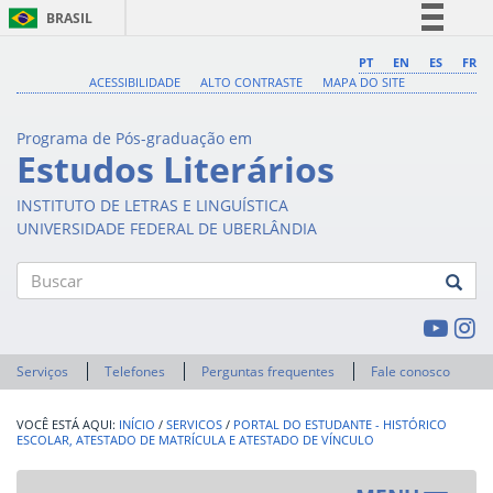
BRASIL
Simplifique!
PT
EN
ES
FR
ACESSIBILIDADE
ALTO CONTRASTE
MAPA DO SITE
Comunica BR
Participe
Programa de Pós-graduação em
Acesso à informação
Estudos Literários
Legislação
INSTITUTO DE LETRAS E LINGUÍSTICA
Canais
UNIVERSIDADE FEDERAL DE UBERLÂNDIA
Buscar
Serviços
Telefones
Perguntas frequentes
Fale conosco
INÍCIO
/
SERVICOS
/
PORTAL DO ESTUDANTE - HISTÓRICO
ESCOLAR, ATESTADO DE MATRÍCULA E ATESTADO DE VÍNCULO