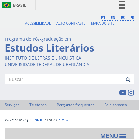
BRASIL
Simplifique!
PT
EN
ES
FR
ACESSIBILIDADE
ALTO CONTRASTE
MAPA DO SITE
Comunica BR
Participe
Programa de Pós-graduação em
Acesso à informação
Estudos Literários
Legislação
INSTITUTO DE LETRAS E LINGUÍSTICA
Canais
UNIVERSIDADE FEDERAL DE UBERLÂNDIA
Buscar
Serviços
Telefones
Perguntas frequentes
Fale conosco
INÍCIO
/
TAGS
/
E-MAG
MENU
Toggle