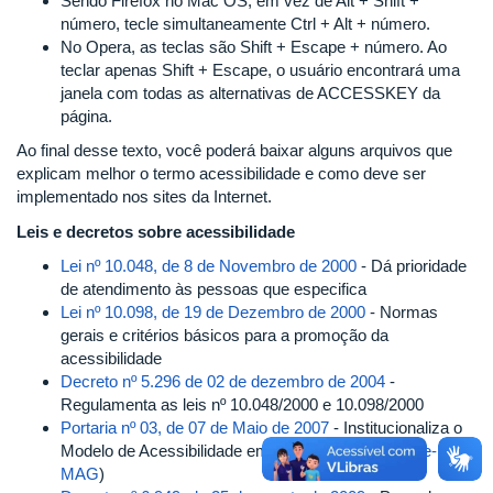
Sendo Firefox no Mac OS, em vez de Alt + Shift +
número, tecle simultaneamente Ctrl + Alt + número.
No Opera, as teclas são Shift + Escape + número. Ao
teclar apenas Shift + Escape, o usuário encontrará uma
janela com todas as alternativas de ACCESSKEY da
página.
Ao final desse texto, você poderá baixar alguns arquivos que
explicam melhor o termo acessibilidade e como deve ser
implementado nos sites da Internet.
Leis e decretos sobre acessibilidade
Lei nº 10.048, de 8 de Novembro de 2000
- Dá prioridade
de atendimento às pessoas que especifica
Lei nº 10.098, de 19 de Dezembro de 2000
- Normas
gerais e critérios básicos para a promoção da
acessibilidade
Decreto nº 5.296 de 02 de dezembro de 2004
-
Regulamenta as leis nº 10.048/2000 e 10.098/2000
Portaria nº 03, de 07 de Maio de 2007
- Institucionaliza o
Modelo de Acessibilidade em Governo Eletrônico (
e-
MAG
)