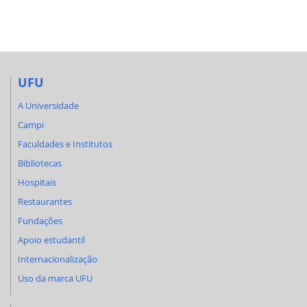
UFU
A Universidade
Campi
Faculdades e Institutos
Bibliotecas
Hospitais
Restaurantes
Fundações
Apoio estudantil
Internacionalização
Uso da marca UFU