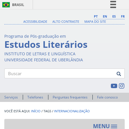
BRASIL
Simplifique!
PT
EN
ES
FR
ACESSIBILIDADE
ALTO CONTRASTE
MAPA DO SITE
Comunica BR
Participe
Programa de Pós-graduação em
Acesso à informação
Estudos Literários
Legislação
INSTITUTO DE LETRAS E LINGUÍSTICA
Canais
UNIVERSIDADE FEDERAL DE UBERLÂNDIA
Buscar
Serviços
Telefones
Perguntas frequentes
Fale conosco
INÍCIO
/
TAGS
/
INTERNACIONALIZAÇÃO
MENU
Toggle