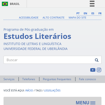
BRASIL
Simplifique!
PT
EN
ES
FR
ACESSIBILIDADE
ALTO CONTRASTE
MAPA DO SITE
Comunica BR
Participe
Programa de Pós-graduação em
Acesso à informação
Estudos Literários
Legislação
INSTITUTO DE LETRAS E LINGUÍSTICA
Canais
UNIVERSIDADE FEDERAL DE UBERLÂNDIA
Buscar
Serviços
Telefones
Perguntas frequentes
Fale conosco
INÍCIO
/
TAGS
/
LEGISLAÇÕES
MENU
Toggle