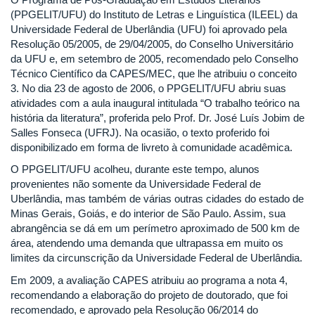
(PPGELIT/UFU) do Instituto de Letras e Linguística (ILEEL) da
Universidade Federal de Uberlândia (UFU) foi aprovado pela
Resolução 05/2005, de 29/04/2005, do Conselho Universitário
da UFU e, em setembro de 2005, recomendado pelo Conselho
Técnico Científico da CAPES/MEC, que lhe atribuiu o conceito
3. No dia 23 de agosto de 2006, o PPGELIT/UFU abriu suas
atividades com a aula inaugural intitulada “O trabalho teórico na
história da literatura”, proferida pelo Prof. Dr. José Luís Jobim de
Salles Fonseca (UFRJ). Na ocasião, o texto proferido foi
disponibilizado em forma de livreto à comunidade acadêmica.
O PPGELIT/UFU acolheu, durante este tempo, alunos
provenientes não somente da Universidade Federal de
Uberlândia, mas também de várias outras cidades do estado de
Minas Gerais, Goiás, e do interior de São Paulo. Assim, sua
abrangência se dá em um perímetro aproximado de 500 km de
área, atendendo uma demanda que ultrapassa em muito os
limites da circunscrição da Universidade Federal de Uberlândia.
Em 2009, a avaliação CAPES atribuiu ao programa a nota 4,
recomendando a elaboração do projeto de doutorado, que foi
recomendado, e aprovado pela Resolução 06/2014 do