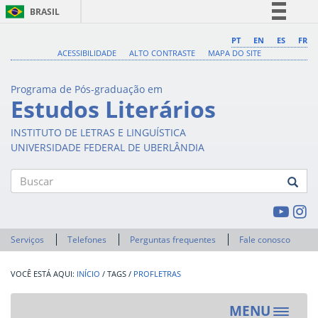
BRASIL
Simplifique!
PT
EN
ES
FR
ACESSIBILIDADE
ALTO CONTRASTE
MAPA DO SITE
Comunica BR
Participe
Programa de Pós-graduação em
Acesso à informação
Estudos Literários
Legislação
INSTITUTO DE LETRAS E LINGUÍSTICA
Canais
UNIVERSIDADE FEDERAL DE UBERLÂNDIA
Buscar
Serviços
Telefones
Perguntas frequentes
Fale conosco
INÍCIO
/
TAGS
/
PROFLETRAS
MENU
Toggle