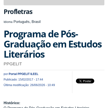
navigat
Profletras
Português, Brasil
Idioma
Programa de Pós-
Graduação em Estudos
Literários
PPGELIT
por
Portal PPGELIT ILEEL
Publicado: 15/02/2017 - 17:44
Última modificação: 26/06/2026 - 10:49
Histórico:
O Programa de Pós-Graduação em Estudos Literários