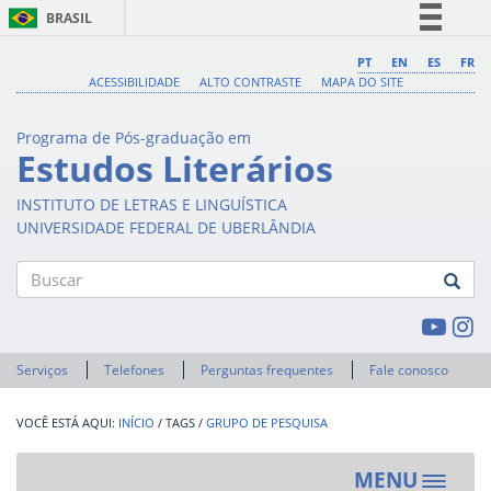
BRASIL
Simplifique!
PT
EN
ES
FR
ACESSIBILIDADE
ALTO CONTRASTE
MAPA DO SITE
Comunica BR
Participe
Programa de Pós-graduação em
Acesso à informação
Estudos Literários
Legislação
INSTITUTO DE LETRAS E LINGUÍSTICA
Canais
UNIVERSIDADE FEDERAL DE UBERLÂNDIA
Buscar
Serviços
Telefones
Perguntas frequentes
Fale conosco
INÍCIO
/
TAGS
/
GRUPO DE PESQUISA
MENU
Toggle