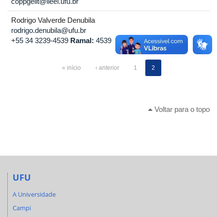
coppgelit@ileel.ufu.br
Rodrigo Valverde Denubila
rodrigo.denubila@ufu.br
+55 34 3239-4539
Ramal:
4539
« início
‹ anterior
1
2
Voltar para o topo
UFU
A Universidade
Campi