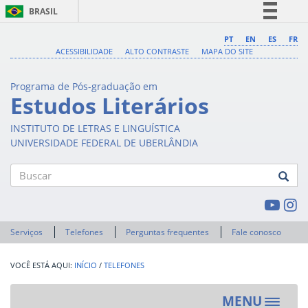
BRASIL
Simplifique!
PT
EN
ES
FR
ACESSIBILIDADE
ALTO CONTRASTE
MAPA DO SITE
Comunica BR
Participe
Programa de Pós-graduação em
Acesso à informação
Estudos Literários
Legislação
INSTITUTO DE LETRAS E LINGUÍSTICA
Canais
UNIVERSIDADE FEDERAL DE UBERLÂNDIA
Buscar
Serviços
Telefones
Perguntas frequentes
Fale conosco
INÍCIO
/
TELEFONES
MENU
Toggle