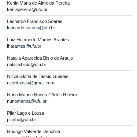
Kenia Maria de Almeida Pereira
keniapereira@ufu.br
Leonardo Francisco Soares
leonardo.soares@ufu.br
Luiz Humberto Martins Arantes
lharantes@ufu.br
Natalia Aparecida Bisio de Araujo
natalia.bisio@ufu.br
Nicoli Glória de Tassis Guedes
nicolitassis@gmail.com
Nuno Manna Nunes Côrtes Ribeiro
nunomanna@ufu.br
Pilar Lago e Lousa
pilarbu@ufu.br
Rodrigo Valverde Denubila