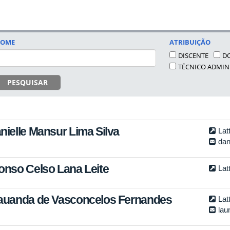
OME
ATRIBUIÇÃO
DISCENTE
D
TÉCNICO ADMIN
PESQUISAR
nielle Mansur Lima Silva
Lat
dan
onso Celso Lana Leite
Lat
auanda de Vasconcelos Fernandes
Lat
la