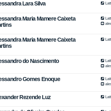
essandra Lara Silva
Lat
essandra Maria Mamere Caixeta
Lat
ale
rtins
essandra Maria Mamere Caixeta
Lat
rtins
essandro do Nascimento
Lat
ale
essandro Gomes Enoque
Lat
ale
exander Rezende Luz
Lat