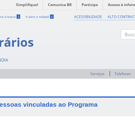
Simplifique!
Comunica BR
Participe
Acesso à infor
ACESSIBILIDADE
ALTO CONTRAS
ara a busca
3
Ir para o rodapé
4
rários
Buscar
A
NDIA
Serviços
Telefones
essoas vinculadas ao Programa