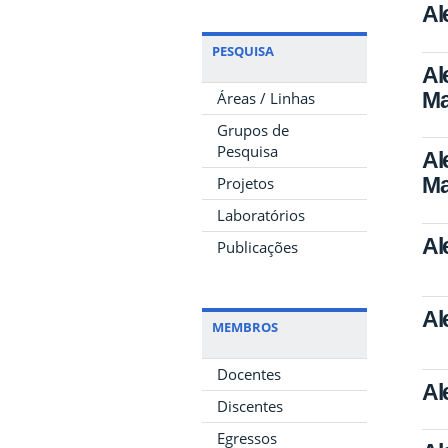
Al
PESQUISA
Al
Ma
Áreas / Linhas
Grupos de
Pesquisa
Al
Ma
Projetos
Laboratórios
Al
Publicações
Al
MEMBROS
Docentes
Al
Discentes
Egressos