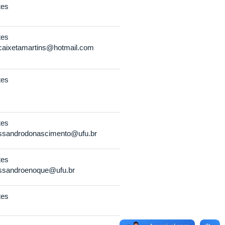
tes
tes
caixetamartins@hotmail.com
tes
tes
ssandrodonascimento@ufu.br
tes
ssandroenoque@ufu.br
tes