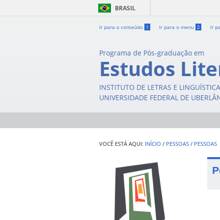
BRASIL
Ir para o conteúdo
1
Ir para o menu
2
Ir p
Programa de Pós-graduação em
Estudos Lite
INSTITUTO DE LETRAS E LINGUÍSTIC
UNIVERSIDADE FEDERAL DE UBERLÂ
INÍCIO
/
PESSOAS
/
PESSOAS
P