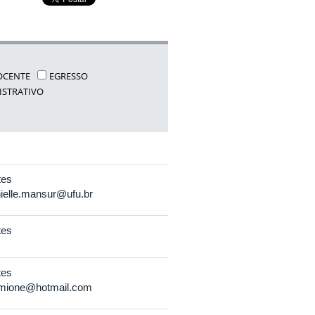
OCENTE
EGRESSO
ISTRATIVO
tes
ielle.mansur@ufu.br
tes
tes
umione@hotmail.com