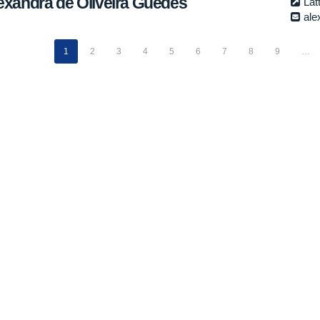
exandra de Oliveira Guedes
Lat
ale
1
2
3
4
5
6
7
8
9
…