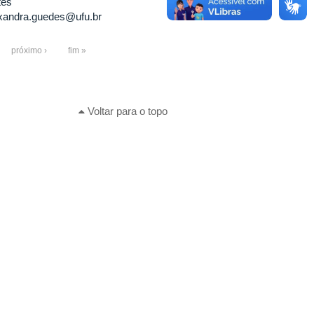
tes
xandra.guedes@ufu.br
próximo ›
fim »
Voltar para o topo