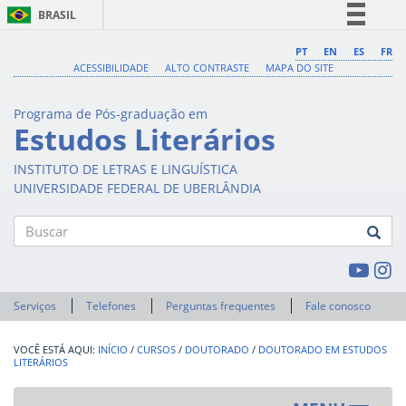
BRASIL
Simplifique!
PT
EN
ES
FR
ACESSIBILIDADE
ALTO CONTRASTE
MAPA DO SITE
Comunica BR
Participe
Programa de Pós-graduação em
Acesso à informação
Estudos Literários
Legislação
INSTITUTO DE LETRAS E LINGUÍSTICA
Canais
UNIVERSIDADE FEDERAL DE UBERLÂNDIA
Buscar
Serviços
Telefones
Perguntas frequentes
Fale conosco
INÍCIO
/
CURSOS
/
DOUTORADO
/
DOUTORADO EM ESTUDOS
LITERÁRIOS